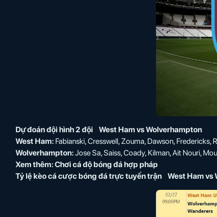
Dự đoán đội hình 2 đội West Ham vs Wolverhampton
West Ham:
Fabianski, Cresswell, Zouma, Dawson, Fredericks, 
Wolverhampton:
Jose Sa, Saiss, Coady, Kilman, Ait Nouri, M
Xem thêm:
Chơi cá độ bóng đá hợp pháp
Tỷ lệ kèo cá cược bóng đá trực tuyến trận West Ham v