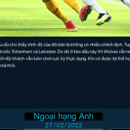
đủ cho thấy trình độ của đôi bên là không có nhiều chênh lệch. Tuy
 trước Tottenham và Leicester. Do đó ở kèo đấu này thì Wolves vẫn nê
 đội khách vẫn luôn chơi cực kỳ thực dụng. Khi có được lợi thế họ 
 mà thôi.