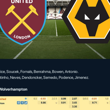
Rice, Soucek, Fornals, Benrahma, Bowen, Antonio.
outinho, Neves, Dendoncker, Semedo, Podence, Jimenez.
s Wolverhampton