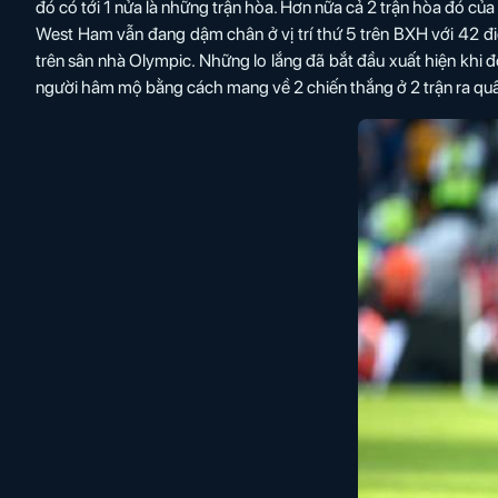
đó có tới 1 nửa là những trận hòa. Hơn nữa cả 2 trận hòa đó của
West Ham vẫn đang dậm chân ở vị trí thứ 5 trên BXH với 42 đ
trên sân nhà Olympic. Những lo lắng đã bắt đầu xuất hiện khi 
người hâm mộ bằng cách mang về 2 chiến thắng ở 2 trận ra quân