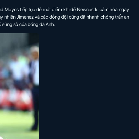
vid Moyes tiếp tục để mất điểm khi để Newcastle cầm hòa ngay
 Tuy nhiên Jimenez và các đồng đội cũng đã nhanh chóng trấn an
hủ sừng sỏ của bóng đá Anh.