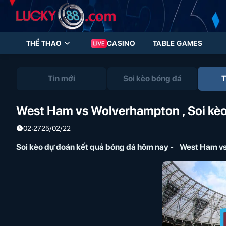
Lucky88
-
Nhà
Cái
THỂ THAO
CASINO
TABLE GAMES
Chơi
Cá
Cược
Tin mới
Soi kèo bóng đá
T
Bóng
Đá,
Cá
Độ
02:27
25/02/22
Thể
Soi kèo dự đoán kết quả bóng đá hôm nay
- West Ham vs
Thao
Uy
Tín
Số
#1