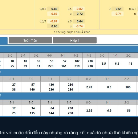
i tới với cuộc đối đầu này nhưng rõ ràng kết quả đó chưa thể khiến