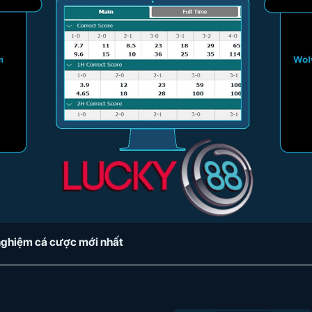
nghiệm cá cược mới nhất