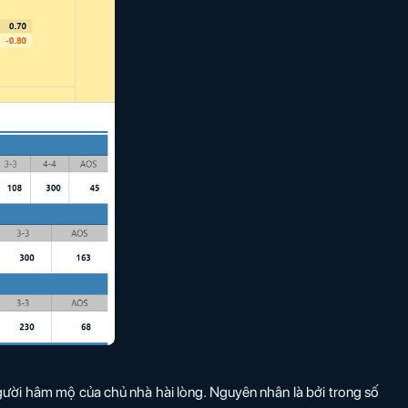
 người hâm mộ của chủ nhà hài lòng. Nguyên nhân là bởi trong số