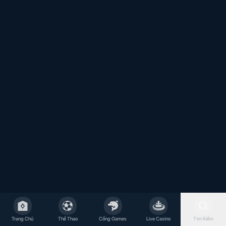
Dự đoán đội hình 2 đội Vitesse vs Fortuna
Trang Chủ
Thể Thao
Cổng Games
Live Casino
Tìm Kiếm