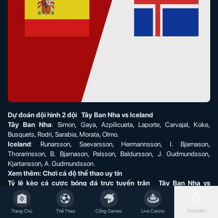
Dự đoán đội hình 2 đội Tây Ban Nha vs Iceland
Tây Ban Nha
: Simon, Gaya, Azpilicueta, Laporte, Carvajal, Koke,
Busquets, Rodri, Sarabia, Morata, Olmo.
Iceland
: Runarsson, Saevarsson, Hermannsson, I. Bjarnason,
Thorarinsson, B. Bjarnason, Palsson, Baldursson, J. Gudmundsson,
Kjartansson, A. Gudmundsson.
Xem thêm:
Chơi cá độ thể thao uy tín
Tỷ lệ kèo cá cược bóng đá trực tuyến trận Tây Ban Nha vs
Iceland
Trang Chủ
Thể Thao
Cổng Games
Live Casino
Tìm Kiếm