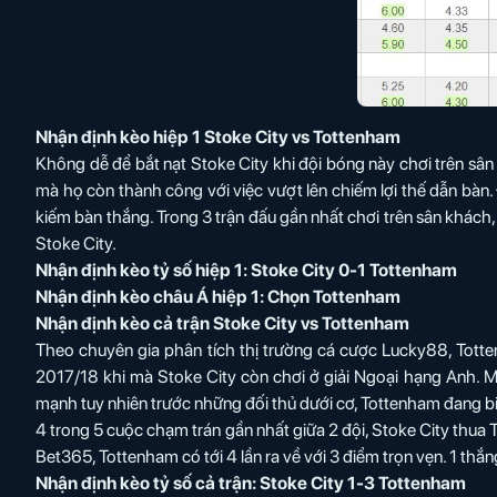
Nhận định kèo hiệp 1 Stoke City vs Tottenham
Không dễ để bắt nạt Stoke City khi đội bóng này chơi trên sân 
mà họ còn thành công với việc vượt lên chiếm lợi thế dẫn bàn.
kiếm bàn thắng. Trong 3 trận đấu gần nhất chơi trên sân khách
Stoke City.
Nhận định kèo tỷ số hiệp 1: Stoke City 0-1 Tottenham
Nhận định kèo châu Á hiệp 1: Chọn Tottenham
Nhận định kèo cả trận Stoke City vs Tottenham
Theo chuyên gia phân tích thị trường cá cược Lucky88, Tott
2017/18 khi mà Stoke City còn chơi ở giải Ngoại hạng Anh. Mù
mạnh tuy nhiên trước những đối thủ dưới cơ, Tottenham đang biế
4 trong 5 cuộc chạm trán gần nhất giữa 2 đội, Stoke City thua To
Bet365, Tottenham có tới 4 lần ra về với 3 điểm trọn vẹn. 1 thắn
Nhận định kèo tỷ số cả trận: Stoke City 1-3 Tottenham