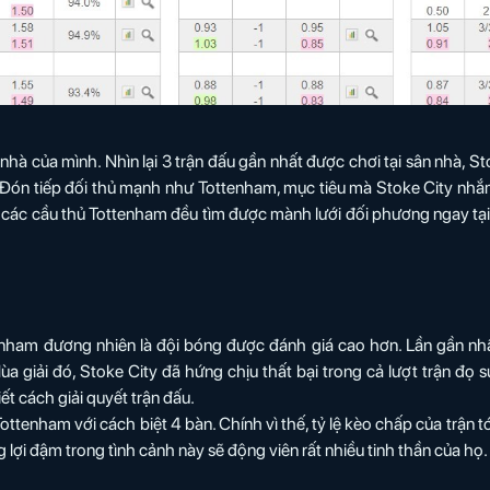
nhà của mình. Nhìn lại 3 trận đấu gần nhất được chơi tại sân nhà, S
 Đón tiếp đối thủ mạnh như Tottenham, mục tiêu mà Stoke City nhắm
, các cầu thủ Tottenham đều tìm được mành lưới đối phương ngay tại
enham đương nhiên là đội bóng được đánh giá cao hơn. Lần gần nh
a giải đó, Stoke City đã hứng chịu thất bại trong cả lượt trận đ
t cách giải quyết trận đấu.
ttenham với cách biệt 4 bàn. Chính vì thế, tỷ lệ kèo chấp của trận t
g lợi đậm trong tình cảnh này sẽ động viên rất nhiều tinh thần của họ.