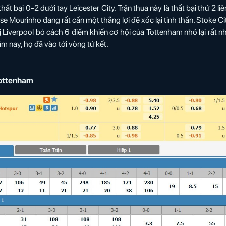
 bại 0-2 dưới tay Leicester City. Trận thua này là thất bại thứ 2 li
e Mourinho đang rất cần một thắng lợi để xốc lại tinh thần. Stoke C
ị Liverpool bỏ cách 6 điểm khiến cơ hội của Tottenham nhỏ lại rất nh
m nay, họ đã vào tới vòng tứ kết.
Tottenham