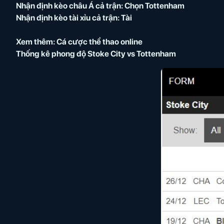
Nhận định kèo châu Á cả trận: Chọn Tottenham
Nhận định kèo tài xỉu cả trận: Tài
Xem thêm:
Cá cược thể thao online
Thống kê phong độ Stoke City vs Tottenham