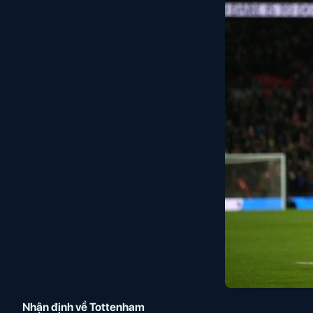
Nhận định về Tottenham