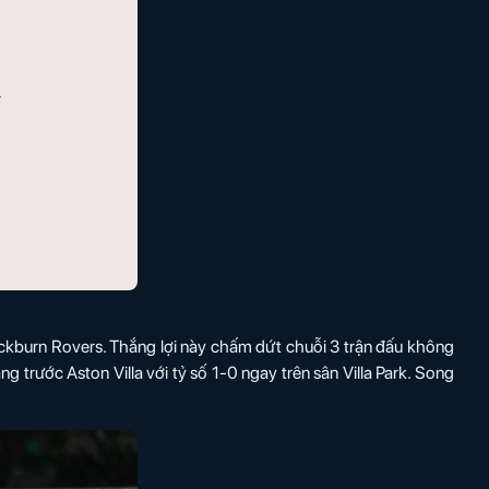
ackburn Rovers. Thắng lợi này chấm dứt chuỗi 3 trận đấu không
 trước Aston Villa với tỷ số 1-0 ngay trên sân Villa Park. Song