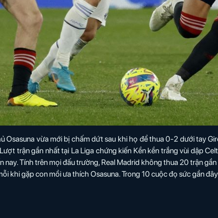
 Osasuna vừa mới bị chấm dứt sau khi họ để thua 0-2 dưới tay Girona
Lượt trận gần nhất tại La Liga chứng kiến Kền kền trắng vùi dập Celt
 nay. Tính trên mọi đấu trường, Real Madrid không thua 20 trận gần n
mỗi khi gặp con mồi ưa thích Osasuna. Trong 10 cuộc đọ sức gần đây g