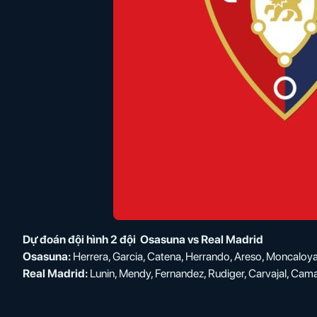
Dự đoán đội hình 2 đội Osasuna vs Real Madrid
Osasuna:
Herrera, Garcia, Catena, Herrando, Areso, Moncaloya,
Real Madrid:
Lunin, Mendy, Fernandez, Rudiger, Carvajal, Cama