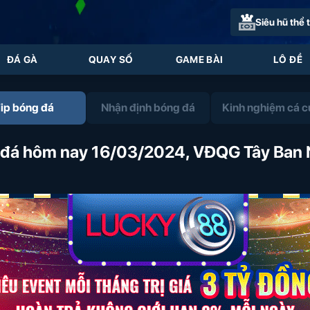
Siêu hũ thể 
ĐÁ GÀ
QUAY SỐ
GAME BÀI
LÔ ĐỀ
ip bóng đá
Nhận định bóng đá
Kinh nghiệm cá 
Osasuna vs Real Madrid, Soi kèo bóng đá hôm nay 16/03/2024, VĐ