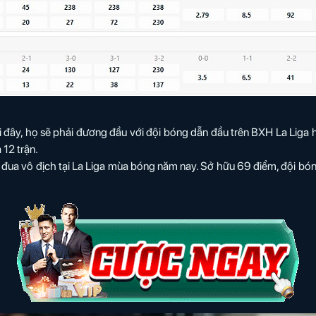
i đây, họ sẽ phải đương đầu với đội bóng dẫn đầu trên BXH La Liga h
 12 trận.
ộc đua vô địch tại La Liga mùa bóng năm nay. Sở hữu 69 điểm, đội b