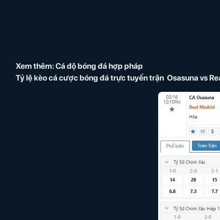
Xem thêm:
Cá độ bóng đá hợp pháp
Tỷ lệ kèo cá cược bóng đá trực tuyến trận Osasuna vs Re