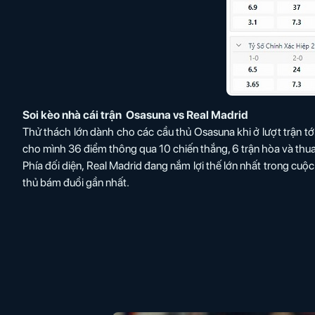
Soi kèo nhà cái trận Osasuna vs Real Madrid
Thử thách lớn dành cho các cầu thủ Osasuna khi ở lượt trận tớ
cho mình 36 điểm thông qua 10 chiến thắng, 6 trận hòa và thua
Phía đối diện, Real Madrid đang nắm lợi thế lớn nhất trong cu
thủ bám đuổi gần nhất.