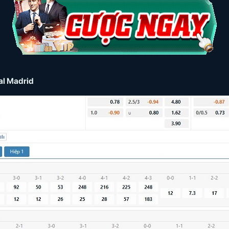
al Madrid