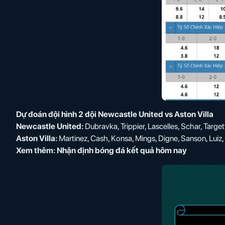
Dự đoán đội hình 2 đội Newcastle United vs Aston Villa
Newcastle United:
Dubravka, Trippier, Lascelles, Schar, Targe
Aston Villa:
Martinez, Cash, Konsa, Mings, Digne, Sanson, Luiz,
Xem thêm:
Nhận định bóng đá kết quả hôm nay