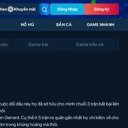
thao
Khuyến mãi
Đăng Nhập
Đăng Ký
NỔ HŨ
BẮN CÁ
GAME NHANH
cược
Game bài
Game bắn cá
uộc đối đầu này họ đã sở hữu cho mình chuỗi 3 trận bất bại liên
hôi.
en Gerrard. Cụ thể ở 5 trận ra quân gần nhất họ chỉ kiếm về cho
 chìm trong khủng hoảng mà thôi.