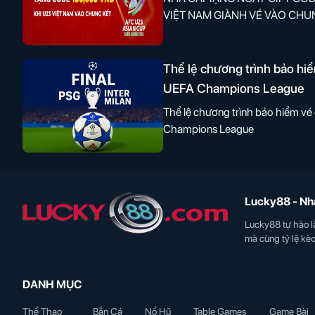
VIỆT NAM GIÀNH VÉ VÀO CHU
Thể lệ chương trình bảo hi
UEFA Champions League
Thể lệ chương trình bảo hiểm vé
Champions League
Lucky88 - Nhà
Lucky88 tự hào là
mà cùng tỷ lệ kèo
DANH MỤC
Thể Thao
Bắn Cá
Nổ Hũ
Table Games
Game Bài