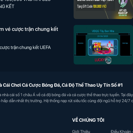
NG KẾT
ểm vé cược trận chung kết
 cược trận chung kết UEFA
 Cái Chơi Cá Cược Bóng Đá, Cá Độ Thể Thao Uy Tín Số #1
 nhà cái số 1 châu Á về cá độ bóng đá và cá cược thể thao trực tuyến. Tại đây
 hấp dẫn nhất thị trường. Hệ thống nạp rút siêu tốc cùng đội ngũ hỗ trợ 24/7 c
VỀ CHÚNG TÔI
Giới Thiệu
Điều Khoản -