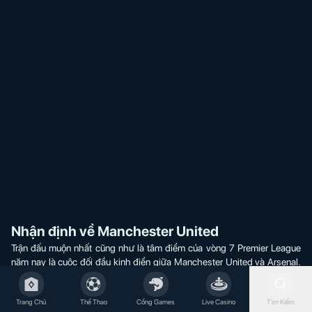
Nhận định về Manchester United
Trận đấu muộn nhất cũng như là tâm điểm của vòng 7 Premier League
năm nay là cuộc đối đầu kinh điển giữa Manchester United và Arsenal.
Quỷ đỏ vừa có chiến thắng đầy nhọc nhằn trên chấm phạt đền trước đội
bóng tí hon Rochdale ở Cúp Liên Đoàn. Chiến thắng bạc nhược này
Trang Chủ
Thể Thao
Cổng Games
Live Casino
Tìm Kiếm
cộng với trận thua 0-2 trước đó trên sân của West Ham đang khiến HLV