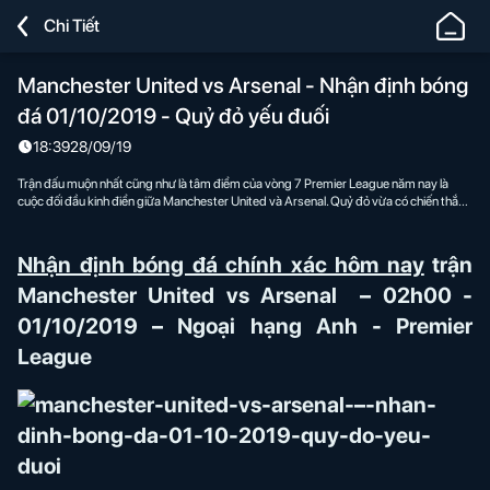
Lucky88
Chi Tiết
-
Nhà
Manchester United vs Arsenal - Nhận định bóng
Cái
đá 01/10/2019 - Quỷ đỏ yếu đuối
Chơi
Cá
18:39
28/09/19
Cược
Trận đấu muộn nhất cũng như là tâm điểm của vòng 7 Premier League năm nay là
Bóng
cuộc đối đầu kinh điển giữa Manchester United và Arsenal. Quỷ đỏ vừa có chiến thắng
đầy nhọc nhằn trên chấm phạt đền trước đội bóng tí hon Rochdale ở Cúp Liên Đoàn.
Đá,
Chiến thắng bạc nhược này cộng với trận thua 0-2 trước đó trên sân của West Ham
Cá
đang khiến HLV Solsjkaer và các học trò đang gặp rất nhiều áp lực. Cho dù đây là mùa
Nhận định bóng đá chính xác hôm nay
trận
giải mà Quỷ Đỏ muốn tạo tiền đề cho 1 cuộc cải cách toàn diện nhưng kết quả hiện tại
Độ
thực sự là khó chấp nhận.
Manchester United vs Arsenal – 02h00 -
Thể
01/10/2019 – Ngoại hạng Anh - Premier
Thao
Uy
League
Tín
Số
#1