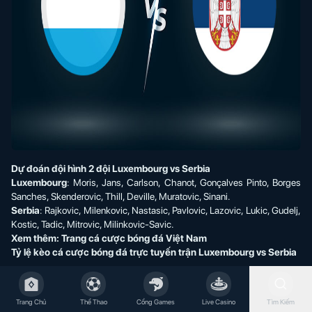
Dự đoán đội hình 2 đội Luxembourg vs Serbia
Luxembourg
: Moris, Jans, Carlson, Chanot, Gonçalves Pinto, Borges
Sanches, Skenderovic, Thill, Deville, Muratovic, Sinani.
Serbia
: Rajkovic, Milenkovic, Nastasic, Pavlovic, Lazovic, Lukic, Gudelj,
Kostic, Tadic, Mitrovic, Milinkovic-Savic.
Xem thêm:
Trang cá cược bóng đá Việt Nam
Tỷ lệ kèo cá cược bóng đá trực tuyến trận Luxembourg vs Serbia
Trang Chủ
Thể Thao
Cổng Games
Live Casino
Tìm Kiếm