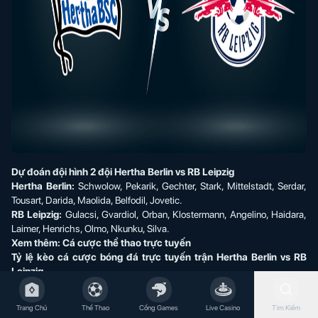
Dự đoán đội hình 2 đội Hertha Berlin vs RB Leipzig
Hertha Berlin:
Schwolow, Pekarik, Gechter, Stark, Mittelstadt, Serdar,
Tousart, Darida, Maolida, Belfodil, Jovetic.
RB Leipzig:
Gulacsi, Gvardiol, Orban, Klostermann, Angelino, Haidara,
Laimer, Henrichs, Olmo, Nkunku, Silva.
Xem thêm:
Cá cược thể thao trực tuyến
Tỷ lệ kèo cá cược bóng đá trực tuyến trận Hertha Berlin vs RB
Leipzig
Trang Chủ
Thể Thao
Cổng Games
Live Casino
Tìm Kiếm