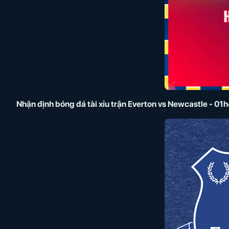
Nhận định bóng đá tài xỉu
trận Everton vs Newcastle - 01