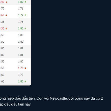
rong hiệp đấu đầu tiên. Còn với Newcastle, đội bóng này đã có 2
iệp đấu đầu tiên này.