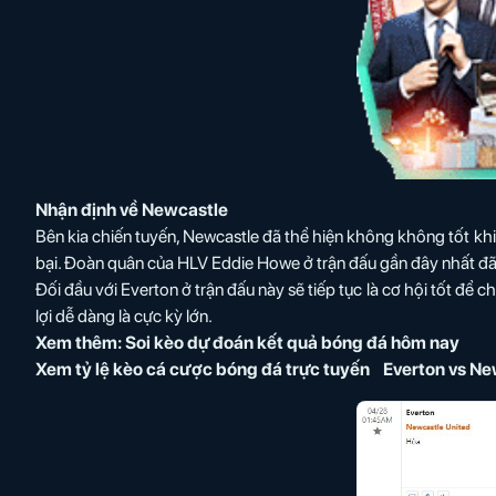
Nhận định về
Newcastle
Bên kia chiến tuyến, Newcastle đã thể hiện không không tốt khi 
bại. Đoàn quân của HLV Eddie Howe ở trận đấu gần đây nhất đã m
Đối đầu với Everton ở trận đấu này sẽ tiếp tục là cơ hội tốt đ
lợi dễ dàng là cực kỳ lớn.
Xem thêm:
Soi kèo dự đoán kết quả bóng đá hôm nay
Xem tỷ lệ kèo cá cược bóng đá trực tuyến
Everton vs Ne