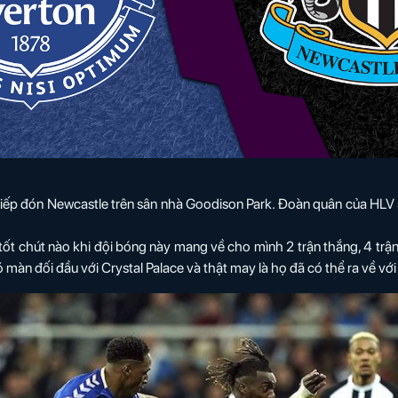
iếp đón Newcastle trên sân nhà Goodison Park. Đoàn quân của HLV
ốt chút nào khi đội bóng này mang về cho mình 2 trận thắng, 4 trận 
n đối đầu với Crystal Palace và thật may là họ đã có thể ra về với