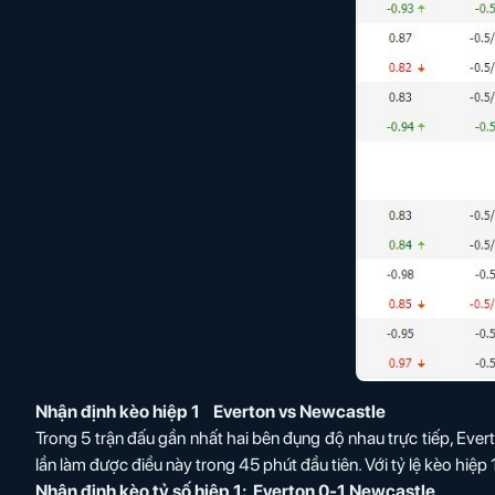
Nhận định kèo hiệp 1 Everton vs Newcastle
Trong 5 trận đấu gần nhất hai bên đụng độ nhau trực tiếp, Ever
lần làm được điều này trong 45 phút đầu tiên. Với tỷ lệ kèo hiệp 
Nhận định kèo tỷ số hiệp 1: Everton 0-1 Newcastle