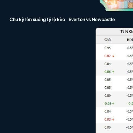
Chu kỳ lên xuống tỷ lệ kèo
Everton vs Newcastle