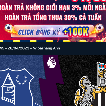
h45 – 28/04/2023 – Ngoại hạng Anh