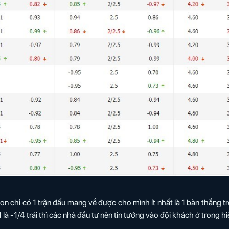
ton chỉ có 1 trận đấu mang về được cho mình ít nhất là 1 bàn thắng t
1 là -1/4 trái thì các nhà đầu tư nên tin tưởng vào đội khách ở trong h