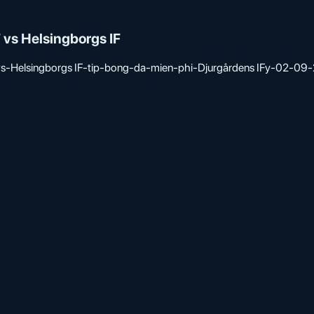
 vs Helsingborgs IF