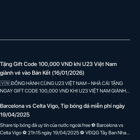
Tặng Gift Code 100,000 VND khi U23 Việt Nam
giành vé vào Bán Kết (16/01/2026)
🇻🇳 ĐỒNG HÀNH CÙNG U23 VIỆT NAM – NHÀ CÁI TẶNG
NGAY GIFT CODE 100,000 VND KHI U23 VIỆT NAM GIÀNH
VÉ VÀO BÁN KẾT!
Barcelona vs Celta Vigo, Tip bóng đá miễn phí ngày
19/04/2025
Share tip bóng đá uy tín của nước ngoài free ⚽ Barcelona vs
Celta Vigo ⚽ 21h15 ngày 19/04/2025 ⚽ VĐQG Tây Ban Nha