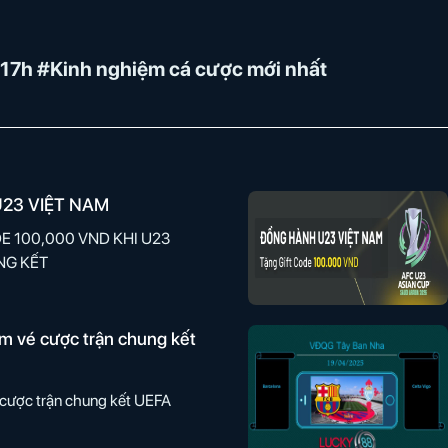
 17h #Kinh nghiệm cá cược mới nhất
23 VIỆT NAM
E 100,000 VND KHI U23
NG KẾT
ểm vé cược trận chung kết
 cược trận chung kết UEFA