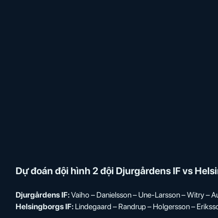
Dự đoán đội hình 2 đội
Djurgårdens IF vs Hels
Djurgårdens IF:
Vaiho – Danielsson – Une-Larsson – Witry – A
Helsingborgs IF:
Lindegaard – Randrup – Holgersson – Erikss