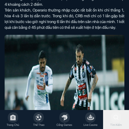
4 khoảng cách 2 điểm.
Trên sân khách, Operario thường nhập cuộc rất bất ổn khi chỉ thắng 1,
hòa 4 và 3 lần bị dẫn trước. Trong khi đó, CRB mới chỉ có 1 lần gặp bất
lợi khi bước vào giờ nghỉ trong 6 lần thi đấu trên sân nhà của mình. 1 kết
quả cân bằng ở 45 phút đầu tiên có thể sẽ xuất hiện ở trận đấu này.
Trang Chủ
Thể Thao
Cổng Games
Live Casino
Tìm Kiếm