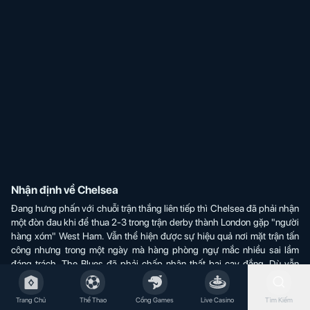
Nhận định về Chelsea
Đang hưng phấn với chuỗi trận thắng liên tiếp thì Chelsea đã phải nhận
một đòn đau khi để thua 2-3 trong trận derby thành London gặp "người
hàng xóm" West Ham. Vẫn thể hiện được sự hiệu quả nơi mặt trận tấn
công nhưng trong một ngày mà hàng phòng ngự mắc nhiều sai lầm
đáng trách, The Blues đã phải chấp nhận thất bại cay đắng. Dù vẫn
đứng thứ 4 trên BXH Ngoại hạng Anh với 54 điểm, nhưng Chelsea
đang phải chịu áp lực lớn từ các đối thủ cạnh tranh phía sau.
Trang Chủ
Thể Thao
Cổng Games
Live Casino
Tìm Kiếm