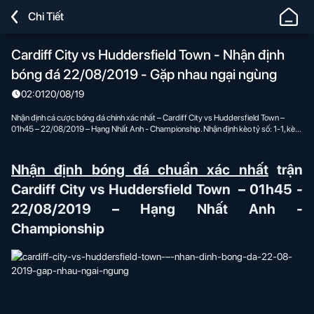
Lucky88
Chi Tiết
-
Nhà
Cardiff City vs Huddersfield Town - Nhận định
Cái
bóng đá 22/08/2019 - Gặp nhau ngại ngùng
Chơi
Cá
02:01
20/08/19
Cược
Nhận định cá cược bóng đá chính xác nhất – Cardiff City vs Huddersfield Town –
Bóng
01h45 – 22/08/2019 – Hạng Nhất Anh - Championship. Nhận định kèo tỷ số: 1-1, kèo
châu Á: Huddersfield Town, kèo tài xỉu: Xỉu
Đá,
Cá
Nhận định bóng đá chuẩn xác nhất
trận
Độ
Cardiff City vs Huddersfield Town – 01h45 -
Thể
22/08/2019 – Hạng Nhất Anh -
Thao
Uy
Championship
Tín
Số
#1