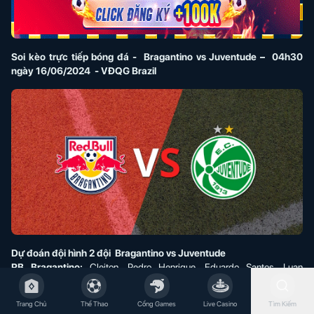
Soi kèo trực tiếp bóng đá
- Bragantino vs Juventude – 04h30
ngày 16/06/2024 - VĐQG Brazil
Dự đoán đội hình 2 đội Bragantino vs Juventude
RB Bragantino:
Cleiton, Pedro Henrique, Eduardo Santos, Luan
Candido, Nathan Medens, Eric Ramires, Gustavinho, Juninho
Capixaba, Vitinho, Eduardo Sasha, Mosquera.
Trang Chủ
Thể Thao
Cổng Games
Live Casino
Tìm Kiếm
Juventude:
Gabriel Vasconcelos Ferreira, Alan luciano Ruschel, Jose