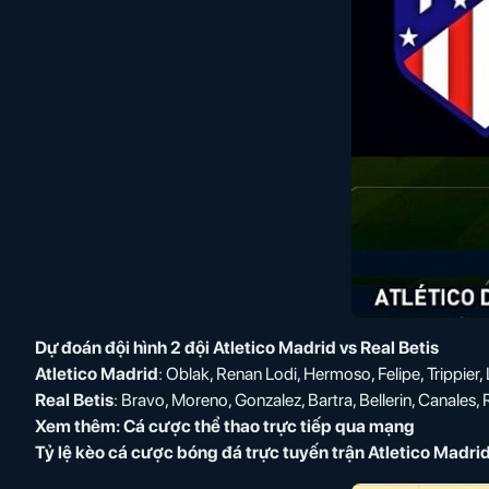
Dự đoán đội hình 2 đội Atletico Madrid vs Real Betis
Atletico Madrid
: Oblak, Renan Lodi, Hermoso, Felipe, Trippier,
Real Betis
: Bravo, Moreno, Gonzalez, Bartra, Bellerin, Canales, 
Xem thêm:
Cá cược thể thao trực tiếp qua mạng
Tỷ lệ kèo cá cược bóng đá trực tuyến trận Atletico Madrid