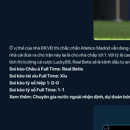
Ở vị thế của nhà ĐKVĐ thì chắc chắn Atletico Madrid vẫn đang đ
nhà cái đưa ra cho trận này lại là chủ nhà chấp tới 1. Với tỷ l
tích thị trường cá cược Lucky88, Real Betis sẽ là kênh đầu tư a
Soi kèo Châu á Full Time: Real Betis
Soi kèo tài xỉu Full Time: Xỉu
Soi kèo tỷ số hiệp 1: 0-0
Soi kèo tỷ số Full Time: 1-1
Xem thêm:
Chuyên gia nước ngoài nhận định, dự đoán bó