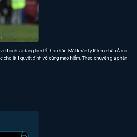
vị khách lại đang làm tốt hơn hẳn. Mặt khác tỷ lệ kèo châu Á mà
 được cho là 1 quyết định vô cùng mạo hiểm. Theo chuyên gia phân