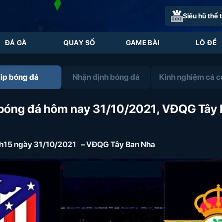
Siêu hũ thể 
ĐÁ GÀ
QUAY SỐ
GAME BÀI
LÔ ĐỀ
ip bóng đá
Nhận định bóng đá
Kinh nghiệm cá 
Atletico Madrid vs Real Betis , Soi kèo bóng đá h
 22h15 ngày 31/10/2021 – VĐQG Tây Ban Nha