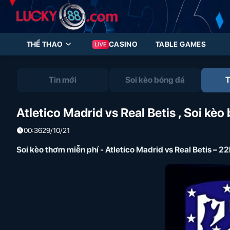
Lucky88
-
Nhà
Cái
THỂ THAO
CASINO
TABLE GAMES
Chơi
Cá
Cược
Tin mới
Soi kèo bóng đá
T
Bóng
Đá,
Cá
Độ
00:36
29/10/21
Thể
Soi kèo thơm miễn phí
- Atletico Madrid vs Real Betis –
Thao
Uy
Tín
Số
#1