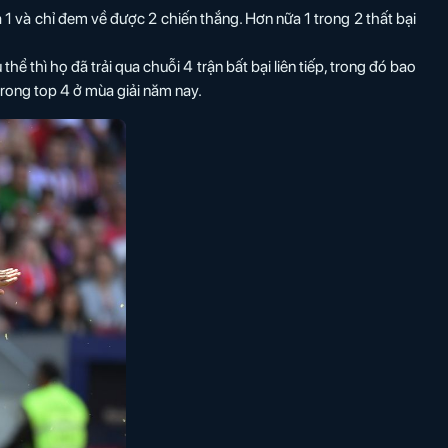
a 1 và chỉ đem về được 2 chiến thắng. Hơn nữa 1 trong 2 thất bại
ể thì họ đã trải qua chuỗi 4 trận bất bại liên tiếp, trong đó bao
 trong top 4 ở mùa giải năm nay.