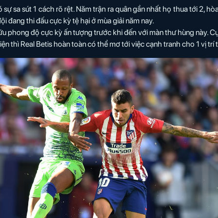
 sự sa sút 1 cách rõ rệt. Năm trận ra quân gần nhất họ thua tới 2, hò
ội đang thi đấu cực kỳ tệ hại ở mùa giải năm nay.
u phong độ cực kỳ ấn tượng trước khi đến với màn thư hùng này. Cụ th
ện thì Real Betis hoàn toàn có thể mơ tới việc cạnh tranh cho 1 vị trí