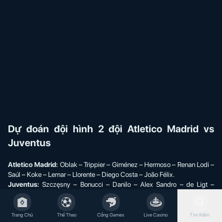
Dự đoán đội hình 2 đội Atletico Madrid vs
Juventus
Atletico Madrid:
Oblak – Trippier – Giménez – Hermoso – Renan Lodi –
Saúl – Koke – Lemar – Llorente – Diego Costa – João Félix.
Juventus:
Szczęsny – Bonucci – Danilo – Alex Sandro – de Ligt –
Matuidi – Khedira – Pjanić – Douglas Costa – Cristiano Ronaldo –
Higuaín.
Trang Chủ
Thể Thao
Cổng Games
Live Casino
Tìm Kiếm