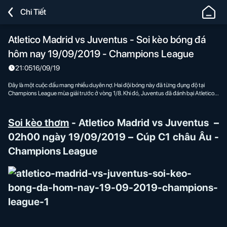
Lucky88
Chi Tiết
-
Nhà
Atletico Madrid vs Juventus - Soi kèo bóng đá
Cái
hôm nay 19/09/2019 - Champions League
Chơi
Cá
21:05
16/09/19
Cược
Đây là một cuộc đấu mang nhiều duyên nợ. Hai đội bóng này đã từng đụng độ tại
Bóng
Champions League mùa giải trước ở vòng 1/8. Khi đó, Juventus đã đánh bại Atletico
Madrid với tổng tỷ số 3-2 sau hai lượt trận. Hồi tháng 8 năm nay, hai đội đã từng chạm
Đá,
trán nhau ở giải ICC Cup. Khi đó, Atletico Madrid đã đánh bại Juventus với tỷ số 2-1.
Cá
Không dễ để đưa ra nhận định cho một kèo đấu khá cân bằng như này.
Soi kèo thơm
- Atletico Madrid vs Juventus –
Độ
02h00 ngày 19/09/2019 – Cúp C1 châu Âu -
Thể
Champions League
Thao
Uy
Tín
Số
#1