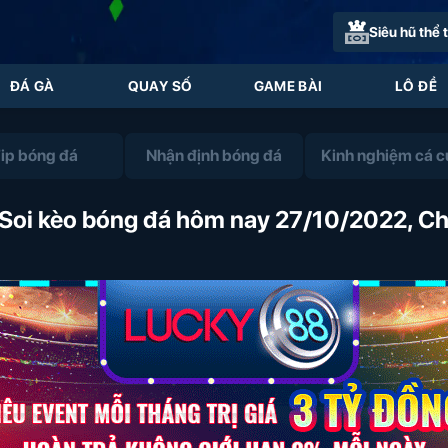
Siêu hũ thể 
ĐÁ GÀ
QUAY SỐ
GAME BÀI
LÔ ĐỀ
ip bóng đá
Nhận định bóng đá
Kinh nghiệm cá 
Atletico Mad