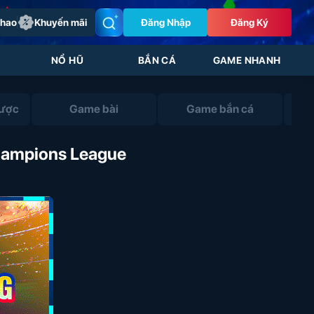
thao
Khuyến mãi
Đăng Nhập
Đăng Ký
NỔ HŨ
BẮN CÁ
GAME NHANH
cược
Game bài
Game bắn cá
rid vs Bayer Leverkusen , Soi kèo bóng đá hôm nay 27/10/2022, Champions League