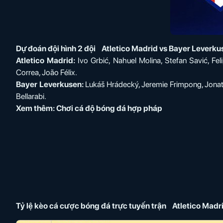
Dự đoán đội hình 2 đội Atletico Madrid vs Bayer Leverku
Atletico Madrid:
Ivo Grbić, Nahuel Molina, Stefan Savić, F
Correa, João Félix.
Bayer Leverkusen:
Lukáš Hrádecký, Jeremie Frimpong, Jonath
Bellarabi.
Xem thêm:
Chơi cá độ bóng đá hợp pháp
Tỷ lệ kèo cá cược bóng đá trực tuyến trận Atletico Madr