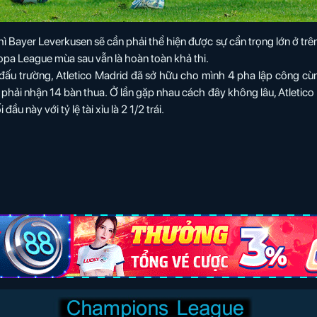
thì Bayer Leverkusen sẽ cần phải thể hiện được sự cẩn trọng lớn ở tr
opa League mùa sau vẫn là hoàn toàn khả thi.
ấu trường, Atletico Madrid đã sở hữu cho mình 4 pha lập công cùng
 phải nhận 14 bàn thua. Ở lần gặp nhau cách đây không lâu, Atletico 
u này với tỷ lệ tài xỉu là 2 1/2 trái.