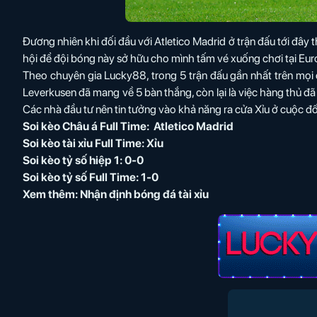
Đương nhiên khi đối đầu với Atletico Madrid ở trận đấu tới đây 
hội để đội bóng này sở hữu cho mình tấm vé xuống chơi tại Eur
Theo chuyên gia Lucky88, trong 5 trận đấu gần nhất trên mọi đ
Leverkusen đã mang về 5 bàn thắng, còn lại là việc hàng thủ đã
Các nhà đầu tư nên tin tưởng vào khả năng ra cửa Xỉu ở cuộc đối đầ
Soi kèo Châu á Full Time: Atletico Madrid
Soi kèo tài xỉu Full Time: Xỉu
Soi kèo tỷ số hiệp 1: 0-0
Soi kèo tỷ số Full Time: 1-0
Xem thêm:
Nhận định bóng đá tài xỉu