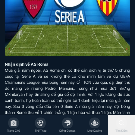
Nhận định về AS Roma
Mùa giải năm ngoái, AS Roma chỉ có thể cán đích vị trí thứ 5 chung
cuộc tại Serie A và sẽ không thể có cho mình tấm vé dự UEFA
Champions League mùa bóng năm nay. Ở TTCN vừa qua, đại diện thủ
đô mang về những Pedro, Mancini,.. cũng như mua đứt những
Mkhitaryan hay Smalling để gia cố đội hình. Với 1 lực lượng đủ sức
cạnh tranh, họ hoàn toàn có thể nghĩ tới 1 danh hiệu tại mùa giải năm
nay. Sau 3 vòng đấu đầu tiên ở Serie A mùa giải năm nay, đội bóng
thành Rome thu về 1 chiến thắng, 1 trận hòa và thua 1 trận. Màn trình
diễn vừa qua chưa thể làm NHM của AS Roma hài lòng nhưng chắc
chắn mùa giải còn dài ở trước mắt.
Trang Chủ
Thể Thao
Cổng Games
Live Casino
Tìm Kiếm