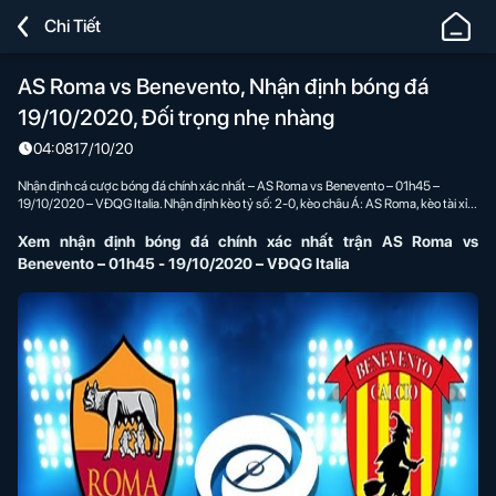
Lucky88
Chi Tiết
-
Nhà
AS Roma vs Benevento, Nhận định bóng đá
Cái
19/10/2020, Đối trọng nhẹ nhàng
Chơi
Cá
04:08
17/10/20
Cược
Nhận định cá cược bóng đá chính xác nhất – AS Roma vs Benevento – 01h45 –
Bóng
19/10/2020 – VĐQG Italia. Nhận định kèo tỷ số: 2-0, kèo châu Á: AS Roma, kèo tài xỉu:
Xỉu
Đá,
Xem nhận định bóng đá chính xác nhất
trận AS Roma vs
Cá
Benevento – 01h45 - 19/10/2020 – VĐQG Italia
Độ
Thể
Thao
Uy
Tín
Số
#1