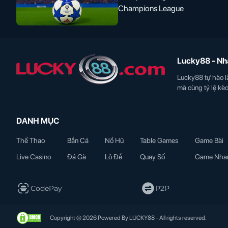
Champions League
Lucky88 - Nhà
Lucky88 tự hào là
mà cùng tỷ lệ kèo
DANH MỤC
Thể Thao
Bắn Cá
Nổ Hũ
Table Games
Game Bài
Live Casino
Đá Gà
Lô Đề
Quay Số
Game Nha
CodePay
P2P
Copyright © 2026 Powered By LUCKY88 - All rights reserved.