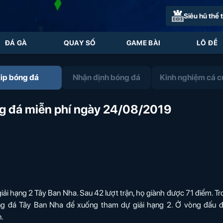
Siêu hũ thể 
ĐÁ GÀ
QUAY SỐ
GAME BÀI
LÔ ĐỀ
ip bóng đá
Nhận định bóng đá
Kinh nghiệm cá 
ng đá miễn phí ngày 24/08/2019
iải hạng 2 Tây Ban Nha. Sau 42 lượt trận, họ giành được 71 điểm. Tr
bóng đá Tây Ban Nha để xuống tham dự giải hạng 2. Ở vòng đấu đ
n.