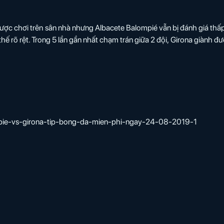
ợc chơi trên sân nhà nhưng Albacete Balompié vẫn bị đánh giá thấp
hế rõ rệt. Trong 5 lần gần nhất chạm trán giữa 2 đội, Girona giành đư