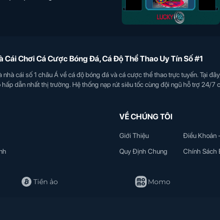
 Cái Chơi Cá Cược Bóng Đá, Cá Độ Thể Thao Uy Tín Số #1
 nhà cái số 1 châu Á về cá độ bóng đá và cá cược thể thao trực tuyến. Tại đây
 hấp dẫn nhất thị trường. Hệ thống nạp rút siêu tốc cùng đội ngũ hỗ trợ 24/7 c
VỀ CHÚNG TÔI
Giới Thiệu
Điều Khoản -
nh
Quy Định Chung
Chính Sách 
Tiền ảo
Momo