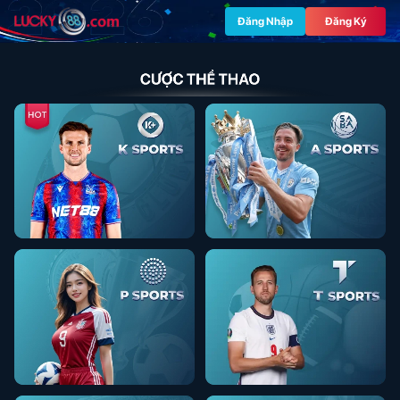
Thể
Đăng Nhập
Đăng Ký
thao
Lucky88
-
Tham
Gia
Cá
Cược
Các
Giải
Đấu
Kịch
Tính
Và
Hấp
Dẫn