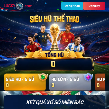
Lucky88
Đăng Nhập
Đăng Ký
-
Nhà
Cái
Chơi
Cá
Cược
Bóng
Đá,
Cá
Độ
0
Thể
Thao
SIÊU HŨ - 5 SỐ
HŨ LỚN - 5 SỐ
HŨ NH
Uy
Tín
0
0
0
Số
#1
KẾT QUẢ XỔ SỐ MIỀN BẮC