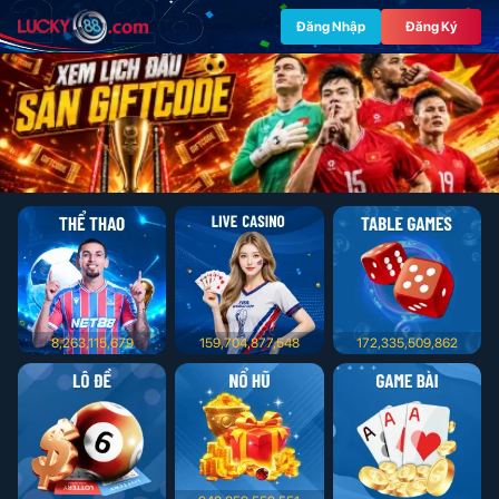
Lucky88
Đăng Nhập
Đăng Ký
-
Nhà
Cái
Chơi
Cá
Cược
Bóng
Đá,
Cá
Độ
Thể
Thao
8,263,115,679
159,704,877,548
172,335,509,862
Uy
Tín
Số
#1